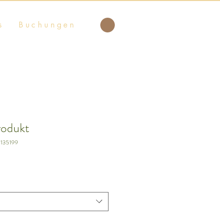
s
Buchungen
rodukt
6135199