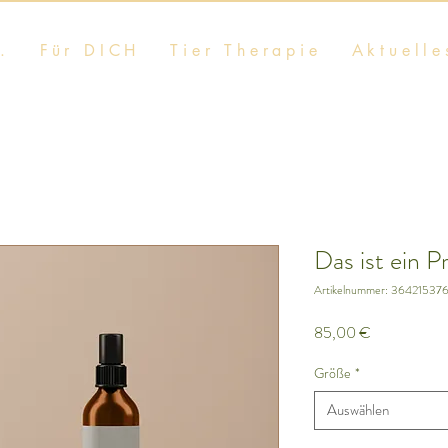
.
Für DICH
Tier Therapie
Aktuelle
Das ist ein P
Artikelnummer: 36421537
Preis
85,00 €
Größe
*
Auswählen